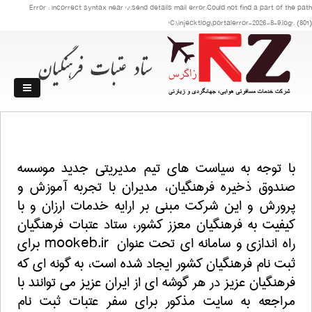
Error : Incorrect syntax near ','.send details mail error:Could not find a part of the path
'C:\injecktlog\portalerror-2026-8-9.log'. (801)
با توجه به سیاست های تیم مدیریتی جدید موسسه
صندوق ذخیره فرهنگیان، مدیران با تجربه آموزش و
پرورش و این شرکت مبنی بر ارایه خدمات ارزان و با
کیفیت به فرهنگیان معزز کشور، ستاد عتبات فرهنگیان
راه اندازی و سامانه ای تحت عنوان
mookeb.ir
برای
ثبت نام فرهنگیان کشور ایجاد شده است، به گونه ای که
فرهنگیان عزیز در هر گوشه ای از ایران عزیز می توانند با
مراجعه به سایت مذکور برای سفر عتبات ثبت نام