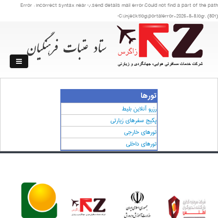
Error : Incorrect syntax near ','.send details mail error:Could not find a part of the path
'C:\injecktlog\portalerror-2026-8-8.log'. (801)
تورها
رزرو آنلاین بلیط
پکیج سفرهای زیارتی
تورهای خارجی
تورهای داخلی