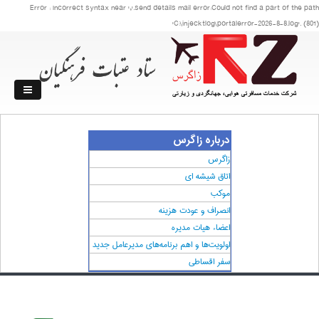
Error : Incorrect syntax near ','.send details mail error:Could not find a part of the path
'C:\injecktlog\portalerror-2026-8-8.log'. (801)
درباره زاگرس
زاگرس
اتاق شیشه ای
موکب
انصراف و عودت هزینه
اعضاء هیات مدیره
اولویت‌ها و اهم برنامه‌های مدیرعامل جدید
سفر اقساطی