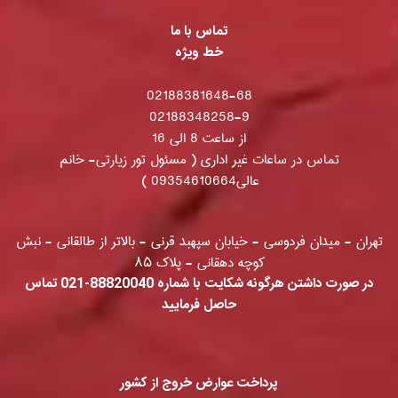
تماس با ما
خط ویژه
02188381648-68
02188348258-9
از ساعت 8 الی 16
تماس در ساعات غیر اداری ( مسئول تور زیارتی- خانم
عالی09354610664
)
تهران - میدان فردوسی - خیابان سپهبد قرنی - بالاتر از طالقانی - نبش
کوچه دهقانی - پلاک ۸۵
در صورت داشتن هرگونه شکایت با شماره 88820040-021 تماس
حاصل فرمایید
پرداخت عوارض خروج از کشور