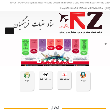
Error : Incorrect syntax near ','.send details mail error:Could not find a part of the path
'C:\injecktlog\portalerror-2026-8-9.log'. (801)
ثبت نام عتبات
رزرو آنلاین بلیط
فرم ها
تور ها
اخبار