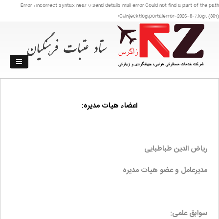
Error : Incorrect syntax near ','.send details mail error:Could not find a part of the path
'C:\injecktlog\portalerror-2026-8-7.log'. (801)
اعضاء هیات مدیره:
ریاض الدین طباطبایی
مدیرعامل و عضو هیات مدیره
سوابق علمی: