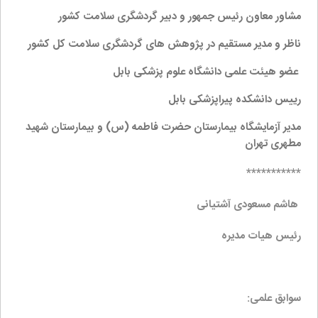
مشاور معاون رئیس جمهور و دبیر گردشگری سلامت کشور
ناظر و مدیر مستقیم در پژوهش های گردشگری سلامت کل کشور
ﻋﻀﻮ ﻫﯿﺌﺖ ﻋﻠﻤﯽ داﻧﺸﮕﺎه ﻋﻠﻮم ﭘﺰﺷﮑﯽ ﺑﺎﺑﻞ
رﯾﯿﺲ داﻧﺸﮑﺪه ﭘﯿﺮاﭘﺰﺷﮑﯽ ﺑﺎﺑﻞ
مدیر آزمایشگاه بیمارستان حضرت فاطمه (س) و بیمارستان شهید
مطهری تهران
***********
هاشم مسعودی آشتیانی
رئیس هیات مدیره
سوابق علمی: