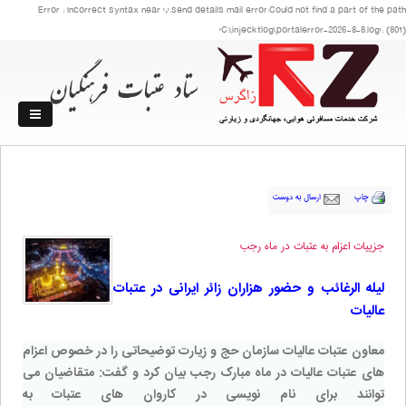
Error : Incorrect syntax near ','.send details mail error:Could not find a part of the path
'C:\injecktlog\portalerror-2026-8-8.log'. (801)
چاپ
ارسال به دوست
جزییات اعزام به عتبات در ماه رجب
لیله الرغائب و حضور هزاران زائر ایرانی در عتبات
عالیات
معاون عتبات عالیات سازمان حج و زیارت توضیحاتی را در خصوص اعزام
های عتبات عالیات در ماه مبارک رجب بیان کرد و گفت: متقاضیان می
توانند برای نام نویسی در کاروان های عتبات به