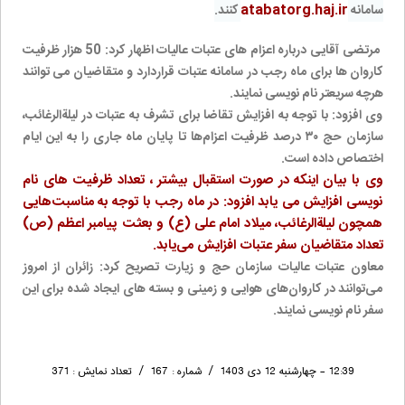
atabatorg.haj.ir
سامانه
کنند.
مرتضی آقایی درباره اعزام های عتبات عالیات اظهار کرد: 50 هزار ظرفیت
کاروان ها برای ماه رجب در سامانه عتبات قراردارد و متقاضیان می توانند
هرچه سریعتر نام نویسی نمایند.
وی افزود: با توجه به افزایش تقاضا برای تشرف به عتبات در لیلةالرغائب،
سازمان حج ۳۰ درصد ظرفیت اعزام‌ها تا پایان ماه جاری را به این ایام
اختصاص داده است.
وی با بیان اینکه در صورت استقبال بیشتر ، تعداد ظرفیت های نام
نویسی افزایش می یابد افزود: در ماه رجب با توجه به مناسبت‌هایی
همچون لیلةالرغائب، میلاد امام علی (ع) و بعثت پیامبر اعظم (ص)
تعداد متقاضیان سفر عتبات افزایش می‌یابد.
معاون عتبات عالیات سازمان حج و زیارت تصریح کرد: زائران از امروز
می‌توانند در کاروان‌های هوایی و زمینی و بسته های ایجاد شده برای این
سفر نام نویسی نمایند.
١٢:٣٩
- چهارشنبه ١٢ دی ١٤٠٣ / شماره : ١٦٧ / تعداد نمایش : ٣٧١