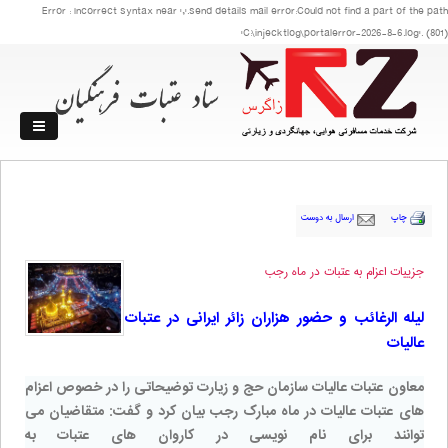
Error : Incorrect syntax near ','.send details mail error:Could not find a part of the path
'C:\injecktlog\portalerror-2026-8-6.log'. (801)
چاپ
ارسال به دوست
جزییات اعزام به عتبات در ماه رجب
لیله الرغائب و حضور هزاران زائر ایرانی در عتبات
عالیات
معاون عتبات عالیات سازمان حج و زیارت توضیحاتی را در خصوص اعزام
های عتبات عالیات در ماه مبارک رجب بیان کرد و گفت: متقاضیان می
توانند برای نام نویسی در کاروان های عتبات به