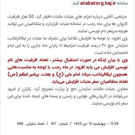
atabatorg.haj.ir
سامانه
کنند.
مرتضی آقایی درباره اعزام های عتبات عالیات اظهار کرد: 50 هزار ظرفیت
کاروان ها برای ماه رجب در سامانه عتبات قراردارد و متقاضیان می توانند
هرچه سریعتر نام نویسی نمایند.
وی افزود: با توجه به افزایش تقاضا برای تشرف به عتبات در لیلةالرغائب،
سازمان حج ۳۰ درصد ظرفیت اعزام‌ها تا پایان ماه جاری را به این ایام
اختصاص داده است.
وی با بیان اینکه در صورت استقبال بیشتر ، تعداد ظرفیت های نام
نویسی افزایش می یابد افزود: در ماه رجب با توجه به مناسبت‌هایی
همچون لیلةالرغائب، میلاد امام علی (ع) و بعثت پیامبر اعظم (ص)
تعداد متقاضیان سفر عتبات افزایش می‌یابد.
معاون عتبات عالیات سازمان حج و زیارت تصریح کرد: زائران از امروز
می‌توانند در کاروان‌های هوایی و زمینی و بسته های ایجاد شده برای این
سفر نام نویسی نمایند.
١٢:٣٩
- چهارشنبه ١٢ دی ١٤٠٣ / شماره : ١٦٧ / تعداد نمایش : ٣٦٨